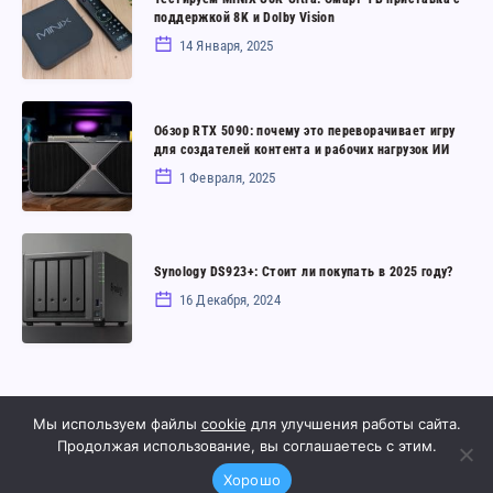
MINIX
поддержкой 8K и Dolby Vision
или
U8K-
14 Января, 2025
лишние
Ultra:
траты?
Смарт
Обзор
ТВ
Обзор RTX 5090: почему это переворачивает игру
RTX
для создателей контента и рабочих нагрузок ИИ
приставка
5090:
1 Февраля, 2025
с
почему
поддержкой
это
8K
Synology
переворачивает
и
Synology DS923+: Стоит ли покупать в 2025 году?
DS923+:
игру
Dolby
16 Декабря, 2024
Стоит
для
Vision
ли
создателей
покупать
контента
в
и
hostbor.com
|
hostbor.uz
|
Калькулятор
2025
Мы используем файлы
cookie
для улучшения работы сайта.
рабочих
токенов LLM
|
Контакты
Продолжая использование, вы соглашаетесь с этим.
году?
нагрузок
© 2025 /hostbor. Все права защищены.
Хорошо
ИИ