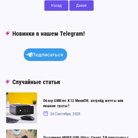
Назад
Далее
Новинки в нашем Telegram!
Подписаться
Случайные статьи
Обзор
Обзор GMKtec K12 МиниПК: апгрейд мечты или
GMKtec
лишние траты?
K12
24 Сентября, 2025
МиниПК:
апгрейд
Тестируем
мечты
Тестируем MINIX U8K-Ultra: Смарт ТВ приставка с