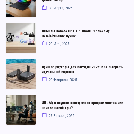
денег? Обзор
16
30 Марта, 2025
(2025)
RTX
Лимиты
5090:
Лимиты нового GPT-4.1 ChatGPT: почему
нового
Gemini/Claude лучше
Стоит
GPT-
20 Мая, 2025
ли
4.1
своих
ChatGPT:
денег?
Лучшие
почему
Лучшие роутеры для поездок 2025: Как выбрать
Обзор
роутеры
идеальный вариант
Gemini/Claude
для
22 Февраля, 2025
лучше
поездок
2025:
ИИ
Как
ИИ (AI) и кодинг: конец эпохи программистов или
(AI)
начало новой эры?
выбрать
и
27 Января, 2025
идеальный
кодинг:
вариант
конец