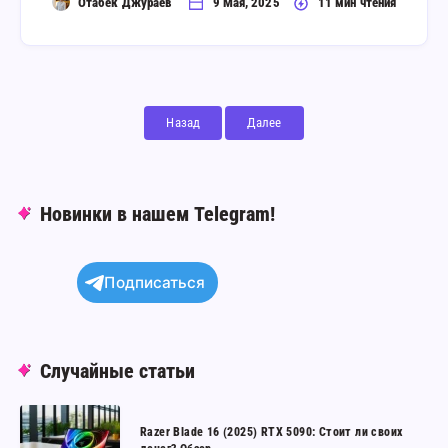
Отабек Джураев
9 Мая, 2025
11 мин чтения
Назад
Далее
Новинки в нашем Telegram!
Подписаться
Случайные статьи
Razer
Razer Blade 16 (2025) RTX 5090: Стоит ли своих
Blade