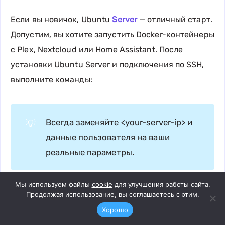
Если вы новичок, Ubuntu
Server
— отличный старт.
Допустим, вы хотите запустить Docker-контейнеры
с Plex, Nextcloud или Home Assistant. После
установки Ubuntu Server и подключения по SSH,
выполните команды:
Всегда заменяйте <your-server-ip> и
💡
данные пользователя на ваши
реальные параметры.
Мы используем файлы
cookie
для улучшения работы сайта.
Copy
Продолжая использование, вы соглашаетесь с этим.
sudo
apt
sudo
apt
install
 docker.io 
docker-compose
-y
Хорошо
sudo
usermod
-aG
docker
$USER