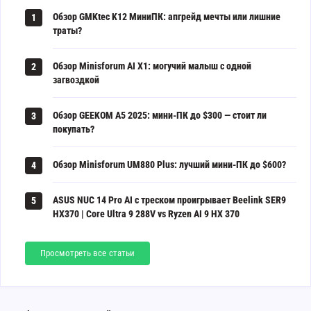
Обзор GMKtec K12 МиниПК: апгрейд мечты или лишние
1
траты?
Обзор Minisforum AI X1: могучий малыш с одной
2
загвоздкой
Обзор GEEKOM A5 2025: мини-ПК до $300 — стоит ли
3
покупать?
Обзор Minisforum UM880 Plus: лучший мини-ПК до $600?
4
ASUS NUC 14 Pro AI с треском проигрывает Beelink SER9
5
HX370 | Core Ultra 9 288V vs Ryzen AI 9 HX 370
Просмотреть все статьи