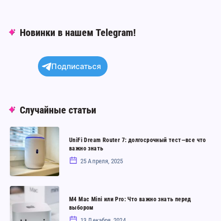
Новинки в нашем Telegram!
Подписаться
Случайные статьи
UniFi
UniFi Dream Router 7: долгосрочный тест—все что
Dream
важно знать
Router
25 Апреля, 2025
7:
долгосрочный
M4
тест
M4 Mac Mini или Pro: Что важно знать перед
Mac
выбором
—
Mini
13 Декабря, 2024