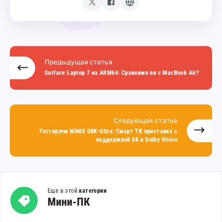
Предыдущая статья
Surface Laptop 7 на ARM64: Сравнимо ли с MacBook Air?
Следующая статья
Тестируем MINIX U8K-Ultra: Смарт ТВ приставка с
поддержкой 8K и Dolby Vision
Еще в этой
категории
Мини-
Мини-ПК
ПК