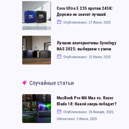
могучий
Core
Core Ultra 5 235 против 245K:
малыш
Ultra
Дороже не значит лучший
с
5
Опубликовано: 27 Июня, 2025
одной
235
загвоздкой
против
Лучшие
Лучшие альтернативы Synology
245K:
альтернативы
NAS 2025: выбираем с умом
Дороже
Synology
Опубликовано: 22 Июня, 2025
не
NAS
значит
2025:
Случайные статьи
лучший
выбираем
с
MacBook Pro M4 Max vs. Razer
MacBook
умом
Blade 18: Какой зверь победит?
Pro
Опубликовано: 26 Января, 2025,
M4
Обновлено: 2 Июня, 2025
Max