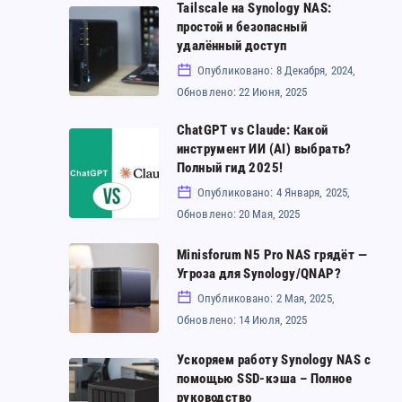
Tailscale на Synology NAS:
vs.
Tailscale
простой и безопасный
Razer
на
удалённый доступ
Blade
Synology
Опубликовано: 8 Декабря, 2024,
18:
Обновлено: 22 Июня, 2025
NAS:
Какой
простой
ChatGPT vs Claude: Какой
ChatGPT
зверь
инструмент ИИ (AI) выбрать?
и
vs
Полный гид 2025!
победит?
безопасный
Claude:
Опубликовано: 4 Января, 2025,
удалённый
Обновлено: 20 Мая, 2025
Какой
доступ
инструмент
Minisforum N5 Pro NAS грядёт —
Minisforum
Угроза для Synology/QNAP?
ИИ
N5
Опубликовано: 2 Мая, 2025,
(AI)
Pro
Обновлено: 14 Июля, 2025
выбрать?
NAS
Полный
Ускоряем работу Synology NAS с
грядёт
Ускоряем
помощью SSD-кэша – Полное
гид
—
работу
руководство