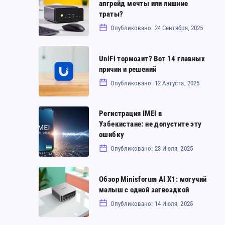
апгрейд мечты или лишние
GMKtec
траты?
K12
Опубликовано: 24 Сентября, 2025
МиниПК:
апгрейд
UniFi
UniFi тормозит? Вот 14 главных
мечты
тормозит?
причин и решений
или
Вот
Опубликовано: 12 Августа, 2025
лишние
14
траты?
главных
Регистрация
Регистрация IMEI в
Узбекистане: не допустите эту
причин
IMEI
ошибку
и
в
Опубликовано: 23 Июля, 2025
решений
Узбекистане:
не
Обзор
Обзор Minisforum AI X1: могучий
допустите
Minisforum
малыш с одной загвоздкой
эту
AI
Опубликовано: 14 Июля, 2025
ошибку
X1: