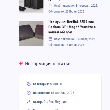
2025!
Угроза
Synology
Опубликовано: 1 Февраля, 2025,
для
Обновлено: 22 Июня, 2025
NAS
Synology/QNAP?
с
Что лучше: Beelink SER9 или
Что
Geekom GT1 Mega? Узнайте в
помощью
лучше:
нашем обзоре!
SSD-
Beelink
Опубликовано: 3 Января, 2025,
кэша
Обновлено: 14 Июня, 2025
SER9
–
или
Полное
Geekom
Информация о статье
руководство
GT1
Mega?
Узнайте
Категория:
Мини-ПК
в
Обновлено:
16 Апреля, 2025
нашем
Автор:
Отабек Джураев
обзоре!