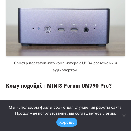
Осмотр портативного компьютера с USB4 разъемами и
аудиопортом.
Кому подойдёт MINIS Forum UM790 Pro?
Если вы ищете универсальный мини ПК, который
Мы используем файлы
cookie
для улучшения работы сайта.
можно использовать и
для игр, и для работы, и для
Продолжая использование, вы соглашаетесь с этим.
мультимедийных задач
, то это хороший вариант. Я
Хорошо
советую его тем, кто хочет заменить громоздкий