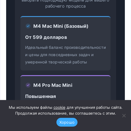
рабочего процесса
M4 Mac Mini (Базовый)
От 599 долларов
Идеальный баланс производительности
и цены для повседневных задач и
умеренной творческой работы
M4 Pro Mac Mini
Повышенная
производительность
Мы используем файлы
cookie
для улучшения работы сайта.
Продолжая использование, вы соглашаетесь с этим.
Улучшенная вычислительная мощность
Хорошо
для требовательных творческих
рабочих процессов и