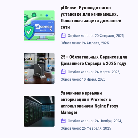
виртуальный
pfSense: Руководство по
установке для начинающих.
pfSense:
vs
Пошаговая защита домашней
Руководство
VPS
сети
по
vs
Опубликовано: 20 Февраля, 2025,
установке
выделенный
Обновлено: 24 Апреля, 2025
для
–
25+ Обязательных Сервисов для
25+
начинающих.
гид
Домашнего Сервера в 2025 году
Обязательных
Пошаговая
Опубликовано: 24 Марта, 2025,
Сервисов
защита
Обновлено: 10 Июня, 2025
для
домашней
Увеличение времени
Домашнего
сети
авторизации в Proxmox с
Увеличение
Сервера
использованием Nginx Proxy
времени
в
Manager
авторизации
Опубликовано: 24 Ноября, 2024,
2025
в
Обновлено: 26 Февраля, 2025
году
Proxmox