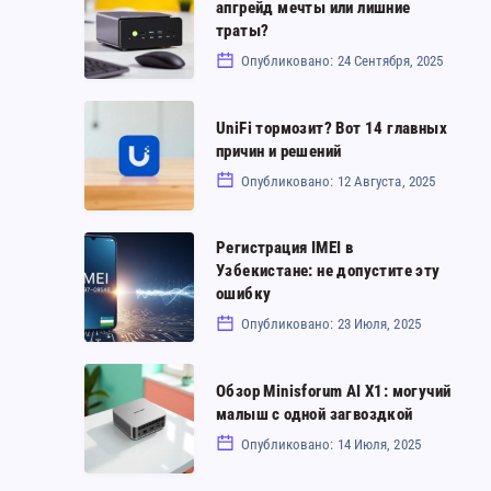
апгрейд мечты или лишние
GMKtec
траты?
K12
Опубликовано: 24 Сентября, 2025
МиниПК:
апгрейд
UniFi
UniFi тормозит? Вот 14 главных
мечты
тормозит?
причин и решений
или
Вот
Опубликовано: 12 Августа, 2025
лишние
14
траты?
главных
Регистрация
Регистрация IMEI в
Узбекистане: не допустите эту
причин
IMEI
ошибку
и
в
Опубликовано: 23 Июля, 2025
решений
Узбекистане:
не
Обзор
Обзор Minisforum AI X1: могучий
допустите
Minisforum
малыш с одной загвоздкой
эту
AI
Опубликовано: 14 Июля, 2025
ошибку
X1: