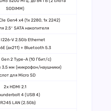
R5 5200 МГц, до 64 ГБ (2 слота
SODIMM)
Ie Gen4 x4 (1x 2280, 1x 2242)
для 2.5″ SATA накопителя
l I226-V 2.5Gb Ethernet
 6E (ax211) + Bluetooth 5.3
 Gen 2 Type-A (10 Гбит/с)
м 3.5 мм (микрофон/наушники)
 слот для Micro SD
2x HDMI 2.1
hunderbolt 4 (USB 4)
 RJ45 LAN (2.5Gb)