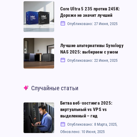
могучий
Core
Core Ultra 5 235 против 245K:
малыш
Ultra
Дороже не значит лучший
с
5
Опубликовано: 27 Июня, 2025
одной
235
загвоздкой
против
Лучшие
Лучшие альтернативы Synology
245K:
альтернативы
NAS 2025: выбираем с умом
Дороже
Synology
Опубликовано: 22 Июня, 2025
не
NAS
значит
2025:
Случайные статьи
лучший
выбираем
с
Битва веб-хостинга 2025:
умом
Битва
виртуальный vs VPS vs
веб-
выделенный – гид
хостинга
Опубликовано: 8 Марта, 2025,
Обновлено: 10 Июня, 2025
2025: