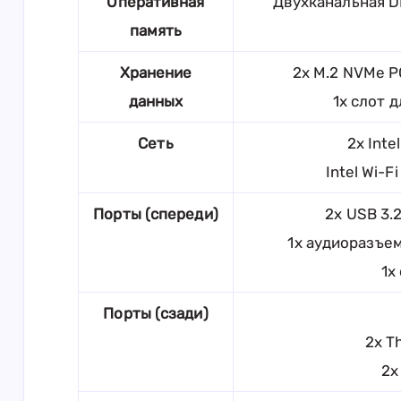
Оперативная
Двухканальная DD
память
Хранение
2x M.2 NVMe PC
данных
1x слот 
Сеть
2x Inte
Intel Wi-Fi
Порты (спереди)
2x USB 3.2
1x аудиоразъе
1x
Порты (сзади)
2x T
2x