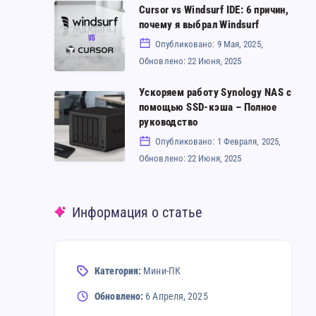
Cursor vs Windsurf IDE: 6 причин,
Cursor
с
почему я выбрал Windsurf
vs
использованием
Опубликовано: 9 Мая, 2025,
Windsurf
Nginx
Обновлено: 22 Июня, 2025
IDE:
Proxy
Ускоряем работу Synology NAS с
6
Ускоряем
Manager
помощью SSD-кэша – Полное
причин,
работу
руководство
почему
Synology
Опубликовано: 1 Февраля, 2025,
я
Обновлено: 22 Июня, 2025
NAS
выбрал
с
Windsurf
помощью
Информация о статье
SSD-
кэша
–
Категория:
Мини-ПК
Полное
Обновлено:
6 Апреля, 2025
руководство