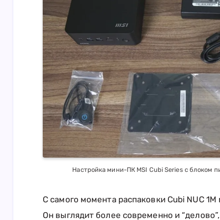
Настройка мини-ПК MSI Cubi Series с блоком п
С самого момента распаковки Cubi NUC 1M
Он выглядит более современно и “делово”